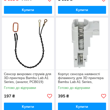
Купити
Купити
Сенсор вихрових струмів для
Корпус cенсора наявності
3D-принтера Bambu Lab A1
філаменту для 3D принтера
Series, (аналог, PCB019)
Bambu Lab A1 Series,
(оригінал, FAC055)
Готово до відправки
Готово до відправки
197
395
₴
₴
Купити
Купити