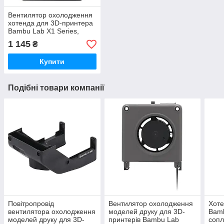
Вентилятор охолодження
хотенда для 3D-принтера
Bambu Lab X1 Series,
(оригінал, FAF002)
1 145
₴
Купити
Подібні товари компанії
Повітропровід
Вентилятор охолодження
Хоте
вентилятора охолодження
моделей друку для 3D-
Bamb
моделей друку для 3D-
принтерів Bambu Lab
сопл