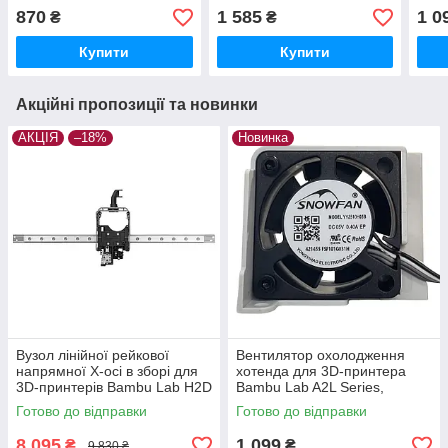
принтерів Bambu Lab
H2D/ H2C Series,
стал
870
1 585
1 0
₴
₴
H2D/ H2C Series,
(оригінал, FAF013)
N-1)
(оригінал, FAF012)
Купити
Купити
Акційні пропозиції та новинки
АКЦІЯ
–18%
Новинка
Вузол лінійної рейкової
Вентилятор охолодження
напрямної X-осі в зборі для
хотенда для 3D-принтера
3D-принтерів Bambu Lab H2D
Bambu Lab A2L Series,
Series, (оригінал, FAC110)
безщітковий, 5В 0.4A,
Готово до відправки
Готово до відправки
(оригінал, FAF027)
8 095
1 099
₴
₴
9 830 ₴