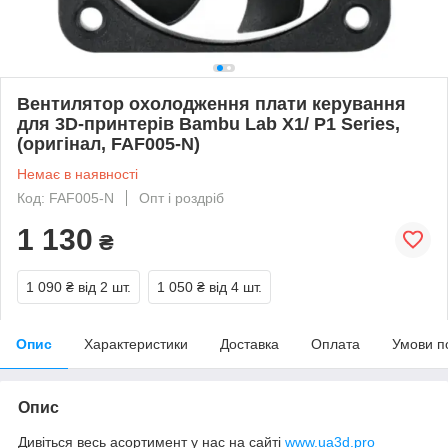
Вентилятор охолодження плати керування
для 3D-принтерів Bambu Lab X1/ P1 Series,
(оригінал, FAF005-N)
Немає в наявності
Код: FAF005-N
Опт і роздріб
1 130
₴
1 090 ₴
від 2 шт.
1 050 ₴
від 4 шт.
Опис
Характеристики
Доставка
Оплата
Умови п
Опис
Дивіться весь асортимент у нас на сайті
www.ua3d.pro