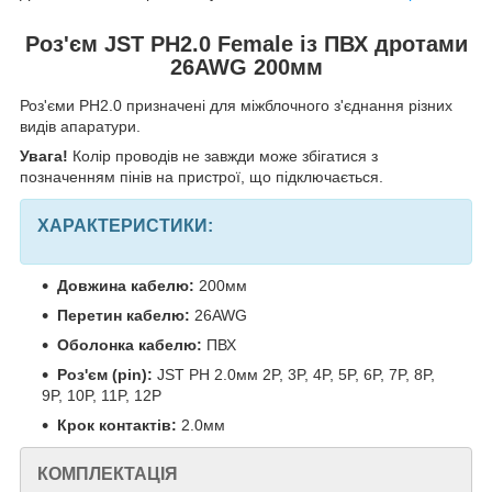
Роз'єм JST PH2.0 Female із ПВХ дротами
26AWG 200мм
Роз'єми PH2.0 призначені для міжблочного з'єднання різних
видів апаратури.
Увага!
Колір проводів не завжди може збігатися з
позначенням пінів на пристрої, що підключається.
ХАРАКТЕРИСТИКИ:
Довжина кабелю:
200мм
Перетин кабелю:
26AWG
Оболонка кабелю:
ПВХ
Роз'єм (pin):
JST PH 2.0мм 2P, 3P, 4P, 5P, 6P, 7P, 8P,
9P, 10P, 11P, 12P
Крок контактів:
2.0мм
КОМПЛЕКТАЦІЯ