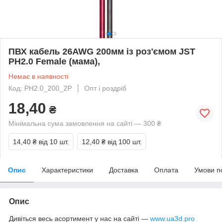
ПВХ кабель 26AWG 200мм із роз'ємом JST
PH2.0 Female (мама),
Немає в наявності
Код: PH2.0_200_2P
Опт і роздріб
18,40
₴
Мінімальна сума замовлення на сайті — 300 ₴
14,40 ₴
від 10 шт.
12,40 ₴
від 100 шт.
Опис
Характеристики
Доставка
Оплата
Умови п
Опис
Дивіться весь асортимент у нас на сайті —
www.ua3d.pro