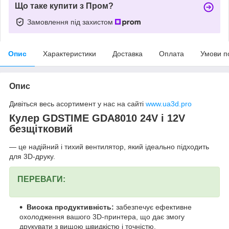
Що таке купити з Пром?
Замовлення під захистом
Опис
Характеристики
Доставка
Оплата
Умови п
Опис
Дивіться весь асортимент у нас на сайті
www.ua3d.pro
Кулер GDSTIME GDA8010 24V і 12V
безщітковий
— це надійний і тихий вентилятор, який ідеально підходить
для 3D-друку.
ПЕРЕВАГИ:
Висока продуктивність:
забезпечує ефективне
охолодження вашого 3D-принтера, що дає змогу
друкувати з вищою швидкістю і точністю.