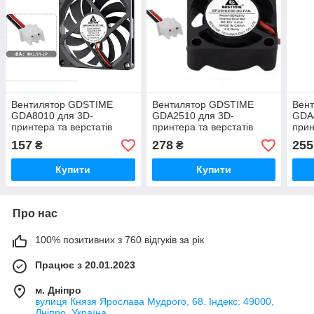
Вентилятор GDSTIME
Вентилятор GDSTIME
Вен
GDA8010 для 3D-
GDA2510 для 3D-
GDA
принтера та верстатів
принтера та верстатів
прин
ЧПУ, безщітковий, 24В 12V
ЧПК, безщітковий, 24В
ЧПК,
157
278
255
₴
₴
0.06A
0.04
Купити
Купити
Про нас
100% позитивних з 760 відгуків за рік
Працює з 20.01.2023
м. Дніпро
вулиця Князя Ярослава Мудрого, 68. Індекс: 49000,
Дніпро, Україна