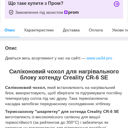
Що таке купити з Пром?
Замовлення під захистом
Опис
Характеристики
Доставка
Оплата
Умови п
Опис
Дивіться весь асортимент у нас на сайті —
www.ua3d.pro
Силіконовий чохол для нагрівального
блоку хотенду Creality CR-6 SE
Силіконовий чохол,
який встановлюють на нагрівальний
блок, використовують, щоб зберігати та підтримувати постійну
температуру сопла під час друку. Така термоізолююча
насадка запобігає передчасному охолодженню хітблоку.
Термозахисну "шкарпетку" для хотенда Creality CR-6 SE
виготовляють із високоякісного силікону для вищої
термостійкості (за рейтингом до 300°C) і забезпечує як
оптимальну теплоізоляцію для підтримання постійної