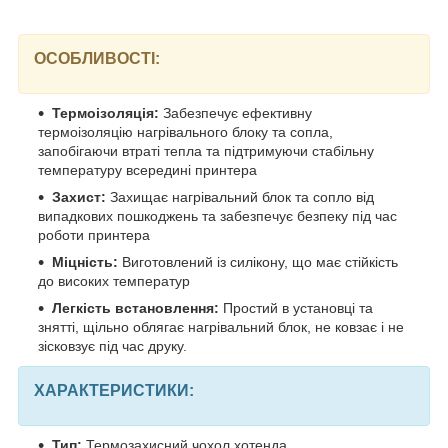
ОСОБЛИВОСТІ:
Термоізоляція:
Забезпечує ефективну
термоізоляцію нагрівального блоку та сопла,
запобігаючи втраті тепла та підтримуючи стабільну
температуру всередині принтера
Захист:
Захищає нагрівальний блок та сопло від
випадкових пошкоджень та забезпечує безпеку під час
роботи принтера
Міцність:
Виготовлений із силікону, що має стійкість
до високих температур
Легкість встановлення:
Простий в установці та
знятті, щільно облягає нагрівальний блок, не ковзає і не
зісковзує під час друку.
ХАРАКТЕРИСТИКИ:
Тип:
Термозахисний чохол хотенда