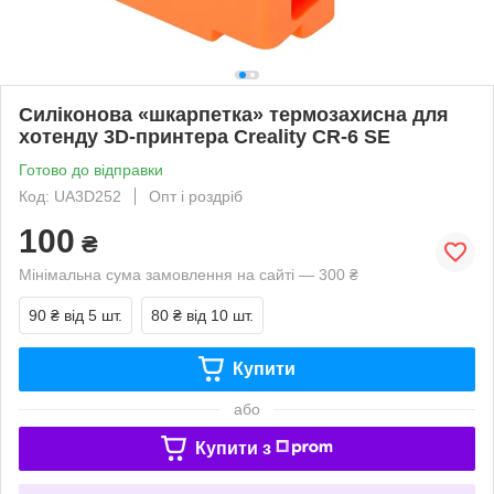
Силіконова «шкарпетка» термозахисна для
хотенду 3D-принтера Creality CR-6 SE
Готово до відправки
Код: UA3D252
Опт і роздріб
100
₴
Мінімальна сума замовлення на сайті — 300 ₴
90 ₴
від 5 шт.
80 ₴
від 10 шт.
Купити
або
Купити з