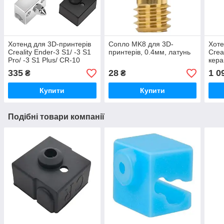
Хотенд для 3D-принтерів
Сопло MK8 для 3D-
Хоте
Creality Ender-3 S1/ -3 S1
принтерів, 0.4мм, латунь
Crea
Pro/ -3 S1 Plus/ CR-10
кера
Smart Pro, сопло 0.4мм,
терм
335
28
1 0
₴
₴
біметалевий, (оригінал)
0.4
Купити
Купити
Подібні товари компанії