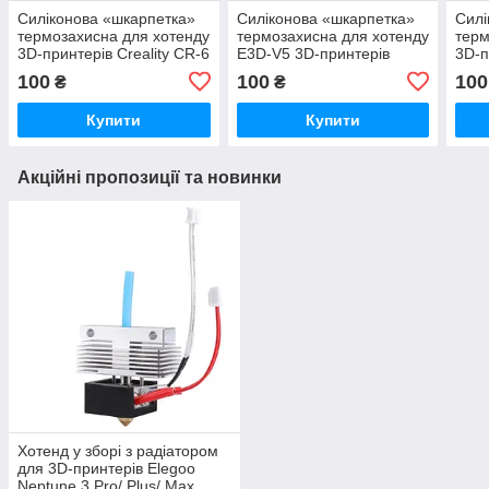
Силіконова «шкарпетка»
Силіконова «шкарпетка»
Силі
термозахисна для хотенду
термозахисна для хотенду
терм
3D-принтерів Creality CR-6
E3D-V5 3D-принтерів
3D-п
Max, CR-10 Smart, CR-5
Anycubic Mega I3/ 4Max
Ende
100
100
100
₴
₴
Pro H
PRO/ Kossel/ Chiron/
Predator
Купити
Купити
Акційні пропозиції та новинки
Хотенд у зборі з радіатором
для 3D-принтерів Elegoo
Neptune 3 Pro/ Plus/ Max,