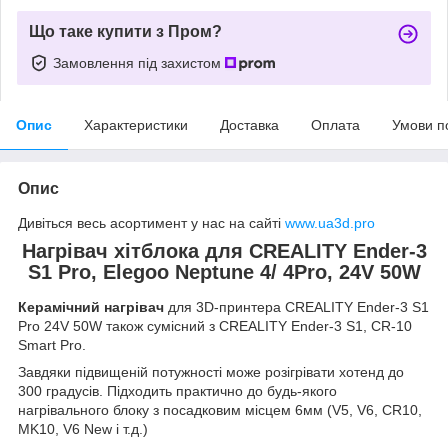
Що таке купити з Пром?
Замовлення під захистом
Опис
Характеристики
Доставка
Оплата
Умови п
Опис
Дивіться весь асортимент у нас на сайті
www.ua3d.pro
Нагрівач хітблока для CREALITY Ender-3
S1 Pro, Elegoo Neptune 4/ 4Pro, 24V 50W
Керамічний нагрівач
для 3D-принтера CREALITY Ender-3 S1
Pro 24V 50W також сумісний з CREALITY Ender-3 S1, CR-10
Smart Pro.
Завдяки підвищеній потужності може розігрівати хотенд до
300 градусів. Підходить практично до будь-якого
нагрівального блоку з посадковим місцем 6мм (V5, V6, CR10,
MK10, V6 New і т.д.)